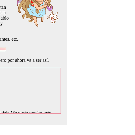
stan
 la
Hablo
 y
ntes, etc.
ro por ahora va a ser así.
 jajaja Me gusta mucho más