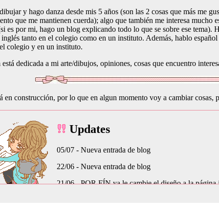
ibujar y hago danza desde mis 5 años (son las 2 cosas que más me gu
siento que me mantienen cuerda); algo que también me interesa mucho es
(si es por mi, hago un blog explicando todo lo que se sobre ese tema). 
 inglés tanto en el colegio como en un instituto. Además, hablo español
el colegio y en un instituto.
stá dedicada a mi arte/dibujos, opiniones, cosas que encuentro interesa
tá en construcción, por lo que en algun momento voy a cambiar cosas, pe
Updates
05/07 - Nueva entrada de blog
22/06 - Nueva entrada de blog
21/06 - POR FÍN ya le cambie el diseño a la página
este diseño :) es más yo xd
23/05 - Nueva entrada de blog