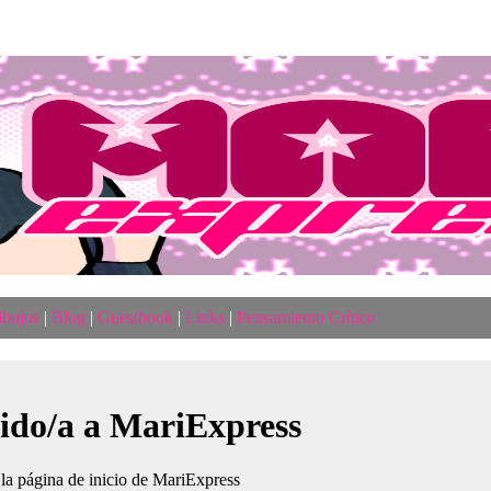
ibujos
|
Blog
|
Guestbook
|
Links
|
Pensamiento Crítico
ido/a a MariExpress
la página de inicio de MariExpress